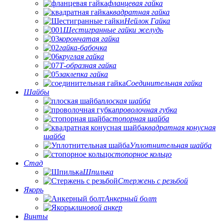
фланцевая гайка
квадратная гайка
Нейлок Гайка
Шестигранные гайки желудь
корончатая гайка
гайка-бабочка
круглая гайка
Т-образная гайка
заклепка гайка
Соединительная гайка
Шайбы
плоская шайба
проволочная губка
стопорная шайба
квадратная конусная
шайба
Уплотнительная шайба
стопорное кольцо
Стад
Шпилька
Стержень с резьбой
Якорь
Анкерный болт
клиновой анкер
Винты