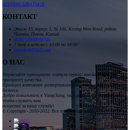
ПОДПИСЫВАТЬСЯ
КОНТАКТ
Этаж 15, корпус 5, № 106, Kexing West Road, район
Чанпин, Пекин, Китай
0086-13930048766
7 дней в неделю с 10:00 до 18:00
laurakoh@163.com
О НАС
Управляйте принципом: сначала сервис, высший престиж,
приоритет качества.
Принцип компании: развертывание, инновации, целостность
бизнеса.
Добро пожаловать в Yungchang, мы сделаем все возможное,
чтобы служить вам.
искренне за вашу службу!
© Copyright - 2010-2022: Все права защищены., , , , , , ,